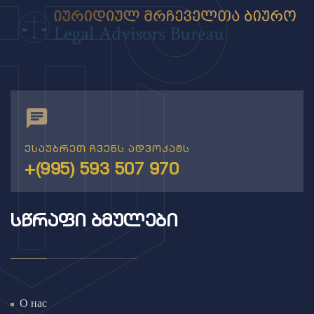
ესაუბრეთ ჩვენს ადვოკატს
+(995) 593 507 970
ᲡᲬᲠᲐᲤᲘ ᲑᲛᲣᲚᲔᲑᲘ
О нас