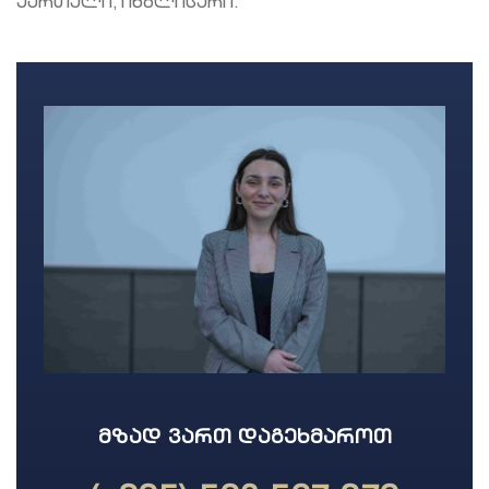
ქართული, ინგლისური.
ᲛᲖᲐᲓ ᲕᲐᲠᲗ ᲓᲐᲒᲔᲮᲛᲐᲠᲝᲗ