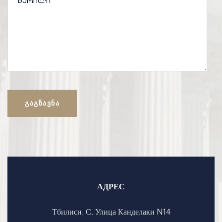
ᲒᲐᲒᲖᲐᲕᲜᲐ
АДРЕС
Тбилиси, С. Улица Канделаки N14