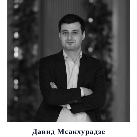
Давид Мсакхурадзе