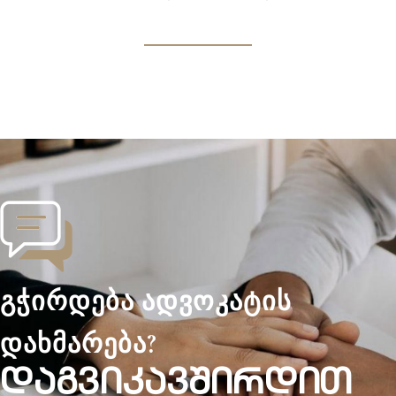
გჭირდება ადვოკატის
დახმარება?
ᲓᲐᲒᲕᲘᲙᲐᲕᲨᲘᲠᲓᲘᲗ