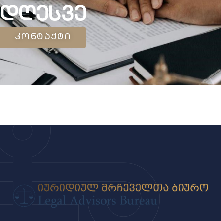
ᲓᲦᲔᲡᲕᲔ
კონტაქტი