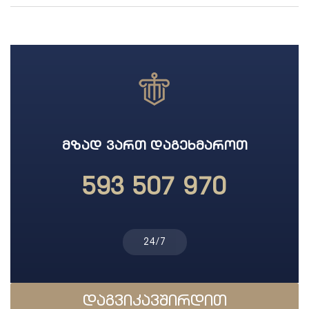
ᲛᲖᲐᲓ ᲕᲐᲠᲗ ᲓᲐᲒᲔᲮᲛᲐᲠᲝᲗ
593 507 970
24/7
დაგვიკავშირდით