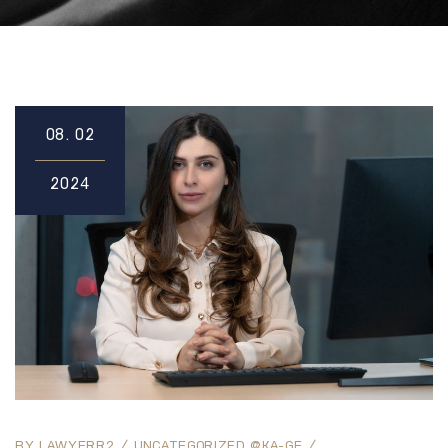
08.
02
2024
BY
LAWYERR2
UNCATEGORIZED @KA-GE